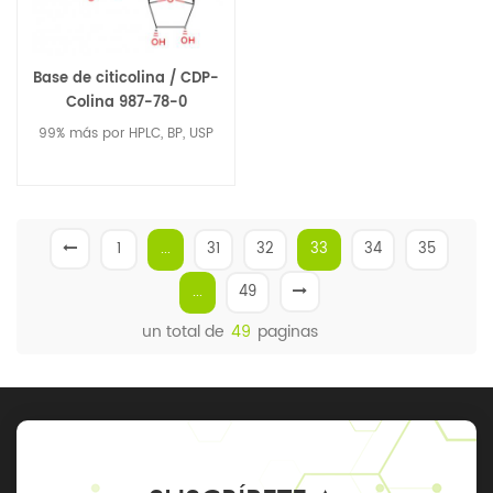
Apariencia Polvo fino
amarillo marrón COA de
extracto de fenogreco
Base de citicolina / CDP-
Elementos Especificaciones
Colina 987-78-0
Resultados Apariencia: Polvo
99% más por HPLC, BP, USP
amarillo pardo Ajustarse Olor
& sabor Olor característico
Sabor a Fenogreco Ajustarse
Pérdida por secado
1
...
31
32
33
34
35
...
49
un total de
49
paginas