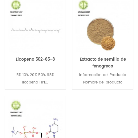
Licopeno 502-65-8
Extracto de semilla de
fenogreco
5% 10% 20% 50% 98%
Información del Producto
licopeno HPLC
Nombre del producto
Extracto de semilla de
fenogreco Fuentes Semilla de
Trigonella foenum-graecum
L. Ingrediente activo
Trigonelinelina; 4-
hidroxiisoleucina Proporción
de extracto 10: 1 20: 1 40: 1