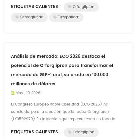
Orforglipron (Foundayo). Este nuevo agonista oral...
ETIQUETAS CALIENTES :
Orforglipron
Semaglutida
Tirzepatida:
Análisis de mercado: ECO 2026 destaca el
potencial de Orforglipron para transformar el
mercado de GLP-1 oral, valorado en 100.000
millones de dólares.
May , 19 2026
El Congreso Europeo sobre Obesidad (ECO 2026) ha
concluido, pero la emoción que lo rodea Orforglipron
(LY3502970) Su impacto sigue repercutiendo en toda la
industria farmacéutica mundial. Para millone...
ETIQUETAS CALIENTES :
Orforglipron