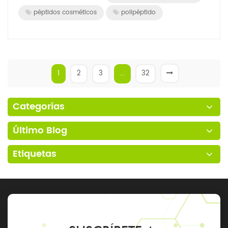
péptidos cosméticos
polipéptido
1
2
3
...
32
Categorías
Último Blog
Etiquetas