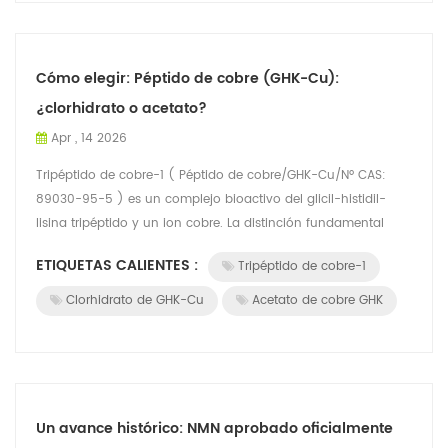
Cómo elegir: Péptido de cobre (GHK-Cu):
¿clorhidrato o acetato?
Apr , 14 2026
Tripéptido de cobre-1 ( Péptido de cobre/GHK-Cu/Nº CAS:
89030-95-5 ) es un complejo bioactivo del glicil-histidil-
lisina tripéptido y un ion cobre. La distinción fundamental
entre su hidrocloruro ( GH...
ETIQUETAS CALIENTES :
Tripéptido de cobre-1
Clorhidrato de GHK-Cu
Acetato de cobre GHK
Un avance histórico: NMN aprobado oficialmente