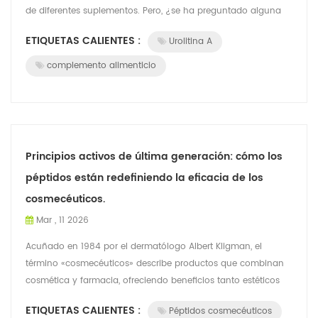
de diferentes suplementos. Pero, ¿se ha preguntado alguna
vez qué determina realme...
ETIQUETAS CALIENTES :
Urolitina A
complemento alimenticio
Principios activos de última generación: cómo los
péptidos están redefiniendo la eficacia de los
cosmecéuticos.
Mar , 11 2026
Acuñado en 1984 por el dermatólogo Albert Kligman, el
término «cosmecéuticos» describe productos que combinan
cosmética y farmacia, ofreciendo beneficios tanto estéticos
como terapéuticos. Entre los i...
ETIQUETAS CALIENTES :
Péptidos cosmecéuticos