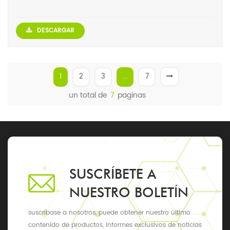
DESCARGAR
1
2
3
...
7
un total de
7
paginas
SUSCRÍBETE A
NUESTRO BOLETÍN
suscríbase a nosotros, puede obtener nuestro último
contenido de productos, informes exclusivos de noticias