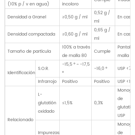
(10% p / v en agua)
incoloro
0,52 g /
Densidad a Granel
≥0,50 g / ml
En casa
ml
0,65 g /
Densidad compactada
≥0,60 g / ml
En casa
ml
100% a través
Pantalla
Tamaño de partícula
Cumple
de malla 80
malla
-15,5 ° ~ -17,5
S.O.R.
-16,0 °
USP <78
Identificación
°
Infrarrojo
Positivo
Positivo
USP <19
Monogra
L-
de
glutatión
≤1,5%
0,3%
glutatió
oxidado
USP
Relacionado
Monogra
Impurezas
de