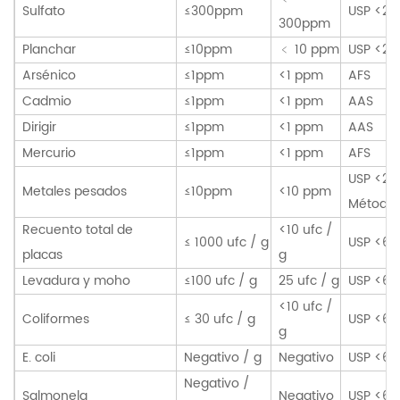
Sulfato
≤300ppm
USP <22
300ppm
Planchar
≤10ppm
﹤ 10 ppm
USP <24
Arsénico
≤1ppm
<1 ppm
AFS
Cadmio
≤1ppm
<1 ppm
AAS
Dirigir
≤1ppm
<1 ppm
AAS
Mercurio
≤1ppm
<1 ppm
AFS
USP <23
Metales pesados
≤10ppm
<10 ppm
Método 
Recuento total de
<10 ufc /
≤ 1000 ufc / g
USP <61
placas
g
Levadura y moho
≤100 ufc / g
25 ufc / g
USP <61
<10 ufc /
Coliformes
≤ 30 ufc / g
USP <61
g
E. coli
Negativo / g
Negativo
USP <62
Negativo /
Salmonela
Negativo
USP <62