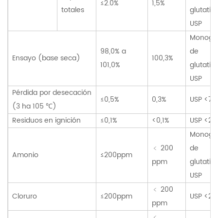
≤2.0%
1,5%
totales
glutatió
USP
Monogra
98,0% a
de
Ensayo (base seca)
100,3%
101,0%
glutatió
USP
Pérdida por desecación
≤0,5%
0,3%
USP <73
(3 ha 105 ℃)
Residuos en ignición
≤0,1%
<0,1%
USP <28
Monogra
﹤ 200
de
Amonio
≤200ppm
ppm
glutatió
USP
﹤ 200
Cloruro
≤200ppm
USP <22
ppm
﹤