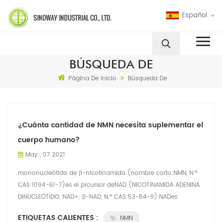
Español
BÚSQUEDA DE
Página De Inicio
Búsqueda De
¿Cuánta cantidad de NMN necesita suplementar el
cuerpo humano?
May , 07 2021
mononucleótido de β-nicotinamida (nombre corto:NMN, N.º
CAS:1094-61-7)es el prcursor deNAD (NICOTINAMIDA ADENINA
DINUCLEÓTIDO; NAD+; β-NAD, N.º CAS:53-84-9).NADes
demasiado grande para entrar en las c...
ETIQUETAS CALIENTES :
NMN