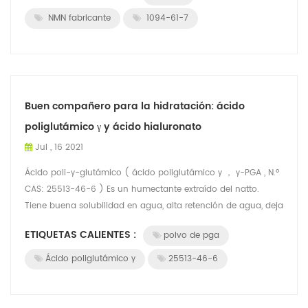
NMN fabricante
1094-61-7
Buen compañero para la hidratación: ácido
poliglutámico γ y ácido hialuronato
Jul , 16 2021
Ácido poli-γ-glutámico ( ácido poliglutámico γ ， γ-PGA , N.º
CAS: 25513-46-6 ) Es un humectante extraído del natto.
Tiene buena solubilidad en agua, alta retención de agua, deja
la piel suave pero no ...
ETIQUETAS CALIENTES :
polvo de pga
Ácido poliglutámico γ
25513-46-6