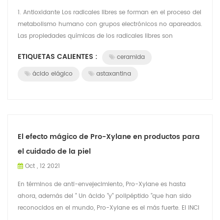
1. Antioxidante Los radicales libres se forman en el proceso del
metabolismo humano con grupos electrónicos no apareados.
Las propiedades químicas de los radicales libres son
extremadamente inestables...
ETIQUETAS CALIENTES :
ceramida
ácido elágico
astaxantina
El efecto mágico de Pro-Xylane en productos para
el cuidado de la piel
Oct , 12 2021
En términos de anti-envejecimiento, Pro-Xylane es hasta
ahora, además del " Un ácido "y" polipéptido "que han sido
reconocidos en el mundo, Pro-Xylane es el más fuerte. El INCI
inglés de Pro-Xylane es...