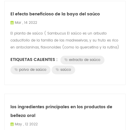
El efecto beneficioso de la baya del saúco
Mar , 14 2022
El planta de saúco ( Sambucus El saúco es un arbusto
caducifolio de la familia de las madreselvas, y su fruto es rico
en antocianinas, flavonoides (como la quercetina y la rutina)
y polifenoles. El ex...
ETIQUETAS CALIENTES :
extracto de saúco
polvo de saúco
saúco
los ingredientes principales en los productos de
belleza oral
May , 12 2022