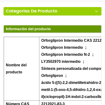
Categorías De Producto
Información del producto
Orforglipron Intermedio CAS 22120
Orforglipron Intermedio
；
Orforglipron Intermedio N-2
；
LY3502970 intermedio
；
Nombre del
Síntesis personalizada del compon
producto
Orforglipron
；
ácido 5-((S)-2,2-dimetiltetrahidro-2H-
metil-1-(5-oxo-4,5-dihidro-1,2,4-oxad
il)ciclopropil)-1H-indol-2-carboxílico
Número CAS
2212021-83-3