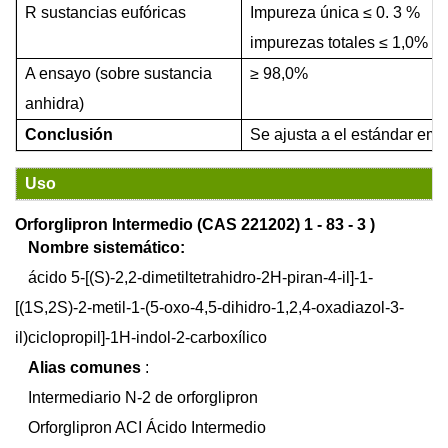
R
sustancias eufóricas
Impureza única
≤
0.
3
%
impurezas totales
≤
1,0%
A
ensayo (sobre sustancia
≥
98,0%
anhidra)
Conclusión
Se ajusta a
el estándar emp
Uso
Orforglipron Intermedio (CAS 221202)
1
-
83
-
3
)
Nombre sistemático:
ácido 5-[(S)-2,2-dimetiltetrahidro-2H-piran-4-il]-1-
[(1S,2S)-2-metil-1-(5-oxo-4,5-dihidro-1,2,4-oxadiazol-3-
il)ciclopropil]-1H-indol-2-carboxílico
Alias comunes
:
Intermediario N-2 de orforglipron
Orforglipron ACI Ácido Intermedio