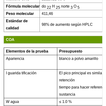
Fórmula molecular
do
H
norte
O
22
25
3
5
Peso molecular
411,46
Estándar de
98% de aumento según HPLC
calidad
COA
Elementos de la prueba
Presupuesto
Apariencia
blanco a
polvo amarillo
I
guarida
tificación
El pico principal es similar 
retención
tiempo para hacer referencia
sustancia
W
agua
≤
1.0
%