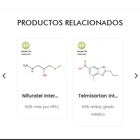
PRODUCTOS RELACIONADOS
amikacina intermedia 40371-50-4 cbz-l-haba
Nifuratel Intermedio 14359-97-8
Telmisartan Intermedio 152628-03-0
c,
99% más por HPLC
99% arriba, grado
médico