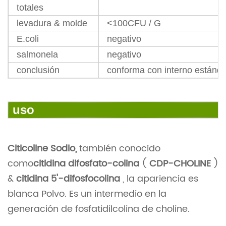
totales
levadura & molde
<100CFU / G
E.coli
negativo
salmonela
negativo
conclusión
conforma con interno estánda
uso
Citicoline Sodio,
también conocido
como
citidina difosfato-colina
(
CDP-CHOLINE
)
&
citidina 5'-difosfocolina
, la apariencia es
blanca Polvo. Es un intermedio en la
generación de fosfatidilcolina de choline.