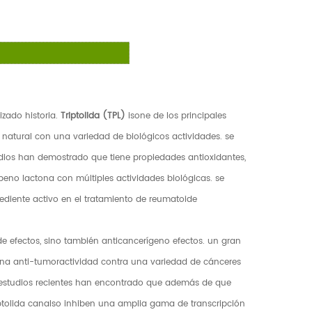
izado historia.
Triptolida (TPL)
isone de los principales
to natural con una variedad de biológicos actividades. se
estudios han demostrado que tiene propiedades antioxidantes,
peno lactona con múltiples actividades biológicas. se
ngrediente activo en el tratamiento de reumatoide
de efectos, sino también anticancerígeno efectos. un gran
uena anti-tumoractividad contra una variedad de cánceres
estudios recientes han encontrado que además de que
iptolida canalso inhiben una amplia gama de transcripción