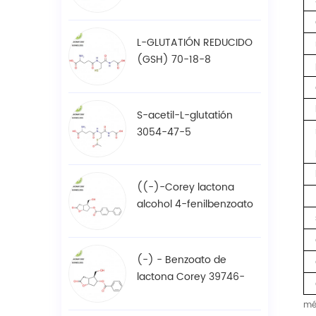
61-7
L-GLUTATIÓN REDUCIDO
(GSH) 70-18-8
S-acetil-L-glutatión
3054-47-5
((-)-Corey lactona
alcohol 4-fenilbenzoato
/ BPCOD 31752-99-5
(-) - Benzoato de
lactona Corey 39746-
00-4
mé