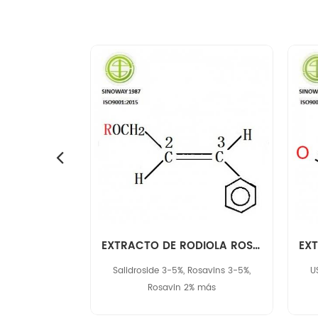
EXTRACTO DE HOJA DE Hiedra
EXTRACTO DE RODIOLA ROSEA 97404-52-9
osher, HALAL
Salidroside 3-5%, Rosavins 3-5%,
U
Rosavin 2% más