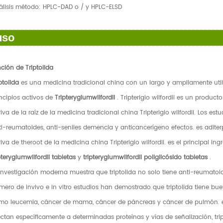
álisis método: HPLC-DAD o / y HPLC-ELSD
uso
ción de Triptolida
ptolida
es una medicina tradicional china con un largo y ampliamente util
ncipios activos de
Tripterygiumwilfordii
. Tripterigio wilfordii es un produc
iva de la raíz de la medicina tradicional china Tripterigio wilfordii. Los 
i-reumatoides, anti-seniles demencia y anticancerígeno efectos. es aditer
iva de theroot de la medicina china Tripterigio wilfordii. es el principal i
pterygiumwilfordii tabletas
y
tripterygiumwilfordii poliglicósido tabletas
.
investigación moderna muestra que triptolida no solo tiene anti-reumatoi
mero de invivo e in vitro estudios han demostrado que triptolida tiene b
mo leucemia, cáncer de mama, cáncer de páncreas y cáncer de pulmón. 
ectan específicamente a determinadas proteínas y vías de señalización, tr