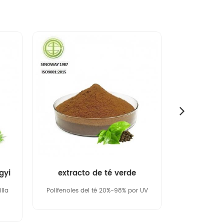
gyi
extracto de té verde
Extracto
lla
Polifenoles del té 20%-98% por UV
10:1 y po