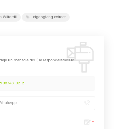
o Wilfordii
Leigongteng extraer
 deje un mensaje aquí, le responderemos lo
lida 38748-32-2