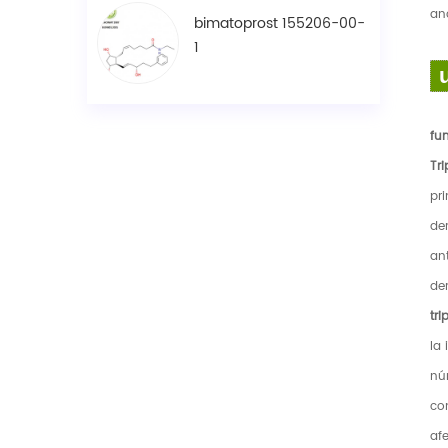
an
bimatoprost 155206-00-
1
fun
Tri
pri
der
ant
der
tri
la 
nú
co
af