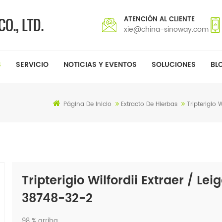
ATENCIÓN AL CLIENTE
xie@china-sinoway.com
S
SERVICIO
NOTICIAS Y EVENTOS
SOLUCIONES
BL
Página De Inicio
Extracto De Hierbas
Tripterigio 
Tripterigio Wilfordii Extraer / Le
38748-32-2
98 % arriba