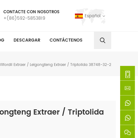
CONTACTE CON NOSOTROS
Español
+(86)592-5853819
OG
DESCARGAR
CONTÁCTENOS
Wilfordii Extraer / Leigongteng Extraer / Triptolida 38748-32-2
+
(86)592
xie@chi
igongteng Extraer / Triptolida
5853819
sinoway
+861366
+8618659