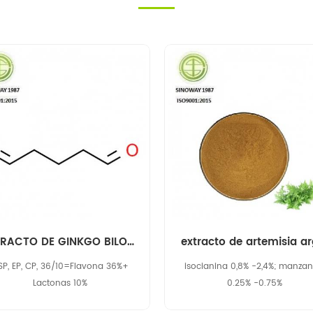
EXTRACTO DE GINKGO BILOBA 90045-36-6
extracto de artemisia ar
SP, EP, CP, 36/10=Flavona 36%+
isocianina 0,8% -2,4%; manzani
Lactonas 10%
0.25% -0.75%