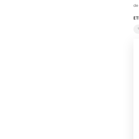
de
ET