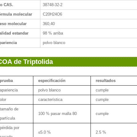
o CAS.
38748-32-2
órmula molecular
C20H24O6
eso molecular
360,40
alidad estandar
98 % arriba
pariencia
polvo blanco
COA de Triptolida
prueba
especificación
resultados
apariencia
polvo blanco
cumple
olor
característica
cumple
tamaño de
100 % pasar malla 80
cumple
partícula
pérdida por
≤5.0 %
2.5 %