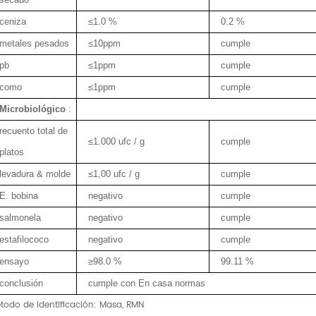
secado
ceniza
≤1.0 %
0.2 %
metales pesados
≤10ppm
cumple
pb
≤1ppm
cumple
como
≤1ppm
cumple
Microbiológico
:
recuento total de
≤1.000 ufc / g
cumple
platos
levadura & molde
≤1,00 ufc / g
cumple
E. bobina
negativo
cumple
salmonela
negativo
cumple
estafilococo
negativo
cumple
ensayo
≥98.0 %
99.11 %
conclusión
cumple con En casa normas
todo de identificación: Masa, RMN