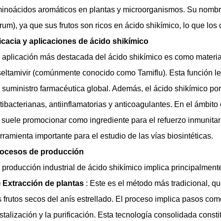
inoácidos aromáticos en plantas y microorganismos. Su nombre p
rum), ya que sus frutos son ricos en ácido shikímico, lo que los
icacia y aplicaciones
de ácido shikímico
 aplicación más destacada del ácido shikímico es como materia 
eltamivir (comúnmente conocido como Tamiflu). Esta función le
 suministro farmacéutica global. Además, el ácido shikímico por
tibacterianas, antiinflamatorias y anticoagulantes. En el ámbito 
 suele promocionar como ingrediente para el refuerzo inmunitario
rramienta importante para el estudio de las vías biosintéticas.
ocesos de producción
 producción industrial de ácido shikímico implica principalment
)
Extracción de plantas
:
Este es el método más tradicional, qu
s frutos secos del anís estrellado. El proceso implica pasos com
istalización y la purificación. Esta tecnología consolidada con