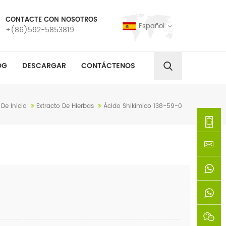
CONTACTE CON NOSOTROS
Español
+(86)592-5853819
OG
DESCARGAR
CONTÁCTENOS
De Inicio
Extracto De Hierbas
Ácido Shikímico 138-59-0
+
(86)592
xie@chi
5853819
sinoway
+861366
+8618659