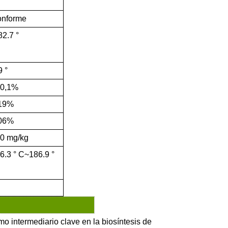
nforme
82.7
°
9
°
0,1%
19%
06%
0 mg/kg
6.3
°
C~186.9
°
mo intermediario clave en la biosíntesis de