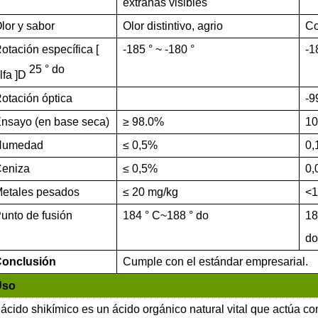
extrañas visibles
lor y sabor
Olor distintivo, agrio
Co
otación específica [
-185
°
~ -180
°
-1
25
°
do
lfa
]D
otación óptica
-9
nsayo (en base seca)
≥
98.0%
10
Humedad
≤
0,5%
0,
eniza
≤
0,5%
0,
etales pesados
≤
20 mg/kg
<1
unto de fusión
184
°
C~188
°
do
18
do
onclusión
Cumple con el estándar empresarial.
Uso
 ácido shikímico es un ácido orgánico natural vital que actúa co