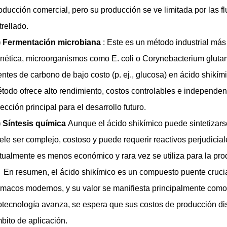
oducción comercial, pero su producción se ve limitada por las fl
trellado.
)
Fermentación microbiana
:
Este es un método industrial más
nética, microorganismos como E. coli o Corynebacterium glutam
entes de carbono de bajo costo (p. ej., glucosa) en ácido shikími
todo ofrece alto rendimiento, costos controlables e independenc
rección principal para el desarrollo futuro.
)
Síntesis química
Aunque el ácido shikímico puede sintetizarse
ele ser complejo, costoso y puede requerir reactivos perjudicial
tualmente es menos económico y rara vez se utiliza para la pro
En resumen, el ácido shikímico es un compuesto puente crucia
rmacos modernos, y su valor se manifiesta principalmente como
otecnología avanza, se espera que sus costos de producción 
bito de aplicación.