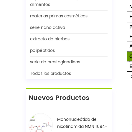
alimentos
N
materias primas cosméticas
F
serie nano activa
P
extracto de hierbas
A
polipéptidos
C
serie de prostaglandinas
E
Todos los productos
I
Nuevos Productos
Mononucleótido de
D
nicotinamida NMN 1094-