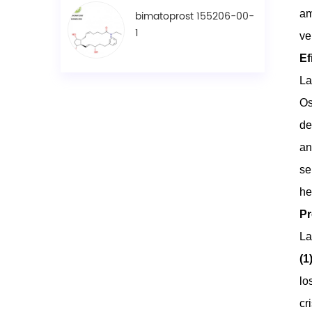
am
bimatoprost 155206-00-
1
ve
Ef
La
Os
de
an
se
he
Pr
La
(1
lo
cr