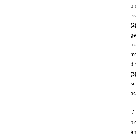
pr
es
(2
ge
fu
mé
di
(3
su
ac
fá
bi
ám