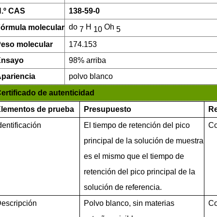
.º CAS
138-59-0
do
H
Oh
órmula molecular
7
10
5
eso molecular
174.153
Ensayo
98% arriba
pariencia
polvo blanco
ertificado de autenticidad
lementos de prueba
Presupuesto
Re
dentificación
El tiempo de retención del pico
Co
principal de la solución de muestra
es el mismo que el tiempo de
retención del pico principal de la
solución de referencia.
escripción
Polvo blanco, sin materias
Co