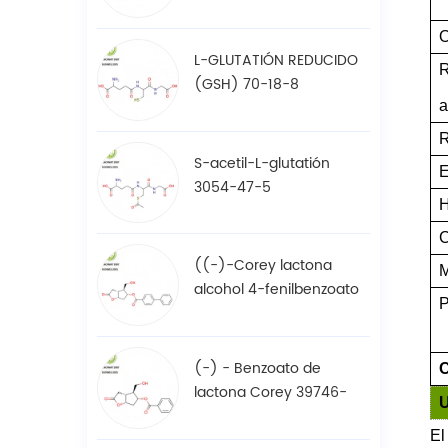
61-7
O
L-GLUTATIÓN REDUCIDO
R
(GSH) 70-18-8
a
R
S-acetil-L-glutatión
E
3054-47-5
C
((-)-Corey lactona
M
alcohol 4-fenilbenzoato
P
/ BPCOD 31752-99-5
(-) - Benzoato de
C
lactona Corey 39746-
00-4
El