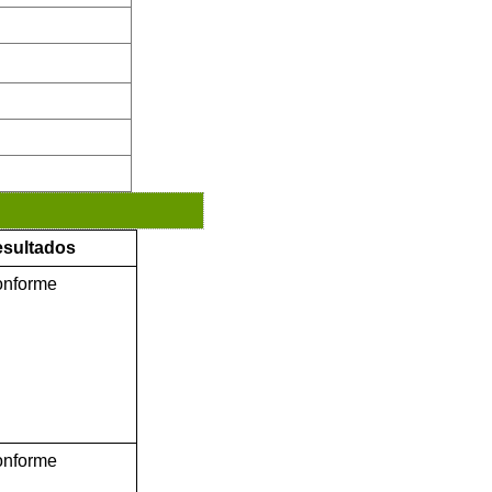
sultados
nforme
nforme