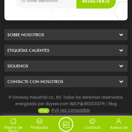
REGÍSTRATE
SOBRE NOSOTROS
ETIQUETAS CALIENTES
SÍGUENOS
CONTACTE CON NOSOTROS
© Sinoway Industrial co., ltd. Todos los derechos reservados.
energizado por
dyyseo.com
闽ICP备18003303号
|
Blog
IPv6 red compatible
Página De
Productos
Contacto
Acerca De
Inicio