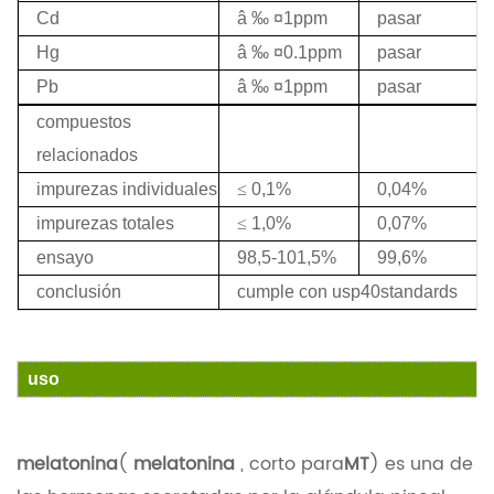
Cd
â ‰ ¤1ppm
pasar
Hg
â ‰ ¤0.1ppm
pasar
Pb
â ‰ ¤1ppm
pasar
compuestos
relacionados
impurezas individuales
≤
0,1%
0,04%
impurezas totales
≤
1,0%
0,07%
ensayo
98,5-101,5%
99,6%
conclusión
cumple con usp40standards
uso
melatonina
(
melatonina
, corto para
MT
) es una de