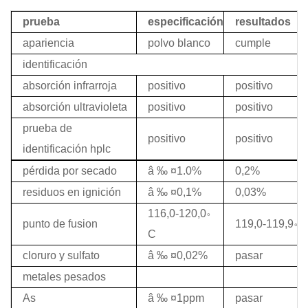
prueba
especificación
resultados
apariencia
polvo blanco
cumple
identificación
absorción infrarroja
positivo
positivo
absorción ultravioleta
positivo
positivo
prueba de
positivo
positivo
identificación hplc
pérdida por secado
â ‰ ¤1.0%
0,2%
residuos en ignición
â ‰ ¤0,1%
0,03%
。
116,0-120,0
。
punto de fusion
119,0-119,9
C
cloruro y sulfato
â ‰ ¤0,02%
pasar
metales pesados
As
â ‰ ¤1ppm
pasar