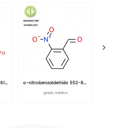
m-nitrobenzaldehído 99-61-6
o-nitrobenzaldehído 552-89-6
grado médico
C