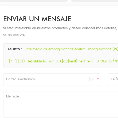
ENVIAR UN MENSAJE
Si está interesado en nuestros productos y desea conocer más detalles,
antes posible.
Asunto :
Intermedio de empagliflozina/ Acetoxi Empagliflozina/ (1S
[[4-[[(3S) -tetrahidrofur-ran-3-il]oxi]fenil]metil]fenil]-D-Glucitol/