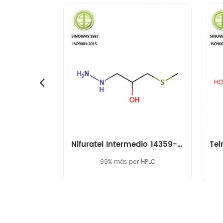
amikacina intermedia 40371-50-4 cbz-l-haba
Nifuratel Intermedio 14359-97-8
grado médico
99% más por HPLC