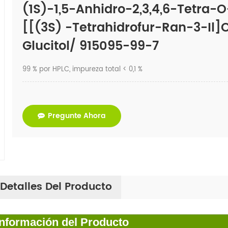
(1S)-1,5-Anhidro-2,3,4,6-Tetra-
[[(3S) -tetrahidrofur-Ran-3-Il]o
Glucitol/ 915095-99-7
99 % por HPLC,
impureza total < 0,1 %
Pregunte Ahora
Detalles Del Producto
Información del Producto