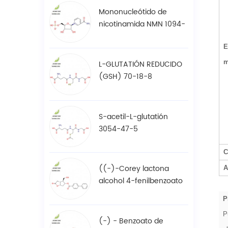
Mononucleótido de
nicotinamida NMN 1094-
61-7
E
L-GLUTATIÓN REDUCIDO
m
(GSH) 70-18-8
S-acetil-L-glutatión
3054-47-5
C
((-)-Corey lactona
A
alcohol 4-fenilbenzoato
/ BPCOD 31752-99-5
P
P
(-) - Benzoato de