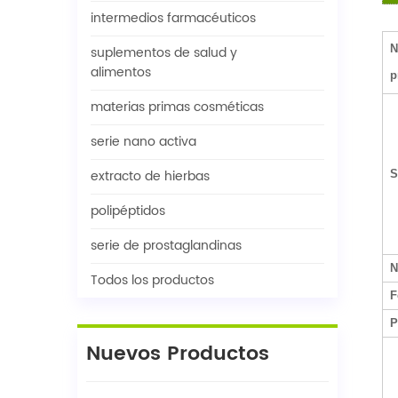
intermedios farmacéuticos
suplementos de salud y
N
alimentos
p
materias primas cosméticas
serie nano activa
extracto de hierbas
S
polipéptidos
serie de prostaglandinas
N
Todos los productos
F
P
Nuevos Productos