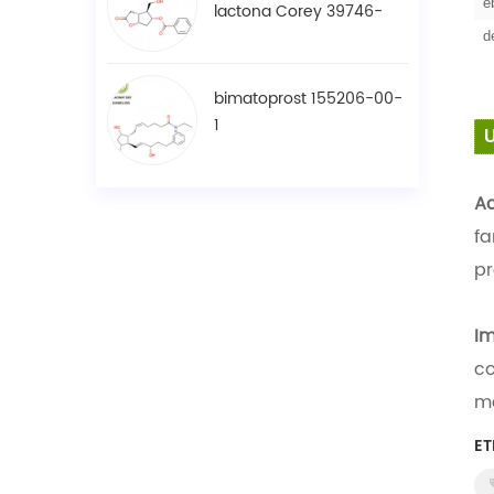
e
lactona Corey 39746-
00-4
d
bimatoprost 155206-00-
1
Ac
fa
pr
Im
co
me
ET