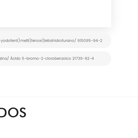
yodofenil)metil]fenoxi]tetrahidrofurano/ 915095-94-2
lozina/ Ácido 5-bromo-2-clorobenzoico 21739-92-4
ADOS