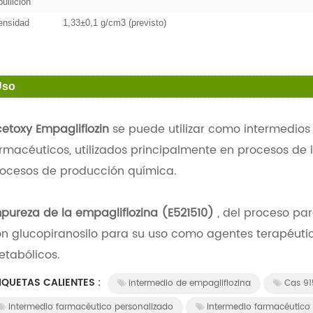
bullición
ensidad
1,33±0,1 g/cm3 (previsto)
Uso
etoxy Empagliflozin
se puede utilizar como intermedio
rmacéuticos, utilizados principalmente en procesos de i
ocesos de producción química.
pureza de la empagliflozina (E521510)
, del proceso par
n glucopiranosilo para su uso como agentes terapéutic
tabólicos.
IQUETAS CALIENTES :
intermedio de empagliflozina
Cas 9
intermedio farmacéutico personalizado
intermedio farmacéutic