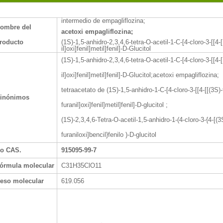
intermedio de empagliflozina;
ombre del
acetoxi
empagliflozina;
roducto
(1S)-1,5-anhidro-2,3,4,6-tetra-O-acetil-1-C-[4-cloro-3-[[4-[
il]oxi]fenil]metil]fenil]-D-Glucitol
(1S)-1,5-anhidro-2,3,4,6-tetra-O-acetil-1-C-[4-cloro-3-[[4-[
il]oxi]fenil]metil]fenil]-D-Glucitol;acetoxi empagliflozina;
tetraacetato de (1S)-1,5-anhidro-1-C-[4-cloro-3-[[4-[[(3S)-
inónimos
furanil]oxi]fenil]metil]fenil]-D-glucitol ;
(1S)-2,3,4,6-Tetra-O-acetil-1,5-anhidro-1-(4-cloro-3-{4-[(3
furaniloxi]bencil}fenilo )-D-glucitol
o CAS.
915095-99-7
órmula molecular
C31H35ClO11
eso molecular
619.056