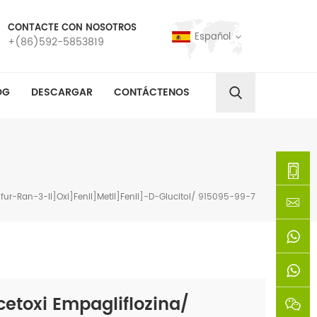
CONTACTE CON NOSOTROS
Español
+(86)592-5853819
OG
DESCARGAR
CONTÁCTENOS
fur-Ran-3-Il]oxi]fenil]metil]fenil]-D-Glucitol/ 915095-99-7
+
(86)592
xie@chi
5853819
sinoway
+861366
cetoxi Empagliflozina/
+8618659