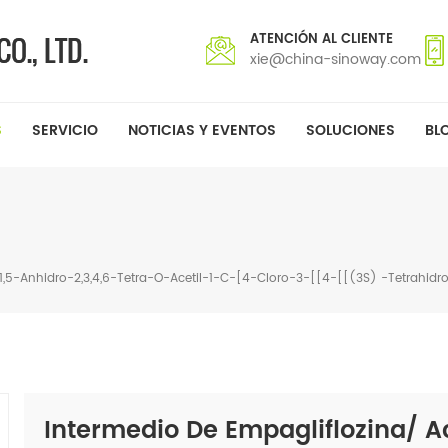
ATENCIÓN AL CLIENTE
xie@china-sinoway.com
S
SERVICIO
NOTICIAS Y EVENTOS
SOLUCIONES
BL
-1,5-Anhidro-2,3,4,6-Tetra-O-Acetil-1-C-[4-Cloro-3-[[4-[[(3S) -tetrahidro
Intermedio De Empagliflozina/ A