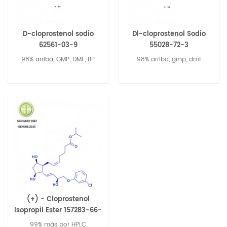
D-cloprostenol sodio
Dl-cloprostenol Sodio
62561-03-9
55028-72-3
98% arriba, GMP, DMF, BP
98% arriba, gmp, dmf
(+) - Cloprostenol
Isopropil Ester 157283-66-
4
99% más por HPLC