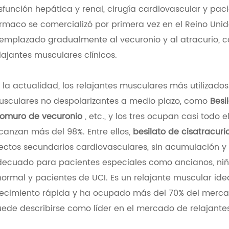
sfunción hepática y renal, cirugía cardiovascular y pac
rmaco se comercializó por primera vez en el Reino Unido
emplazado gradualmente al vecuronio y al atracurio, co
lajantes musculares clínicos.
 la actualidad, los relajantes musculares más utilizados 
sculares no despolarizantes a medio plazo, como
Besil
omuro de vecuronio
, etc., y los tres ocupan casi todo 
canzan más del 98%. Entre ellos,
besilato de cisatracuri
ectos secundarios cardiovasculares, sin acumulación 
ecuado para pacientes especiales como ancianos, niños
ormal y pacientes de UCI. Es un relajante muscular ide
ecimiento rápida y ha ocupado más del 70% del mercad
ede describirse como líder en el mercado de relajante