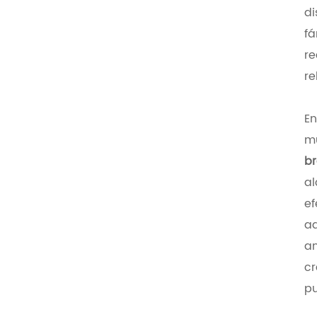
di
fá
re
re
En
mu
br
al
ef
ad
an
cr
pu