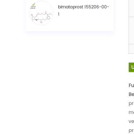
bimatoprost 155206-00-
1
Fu
Be
pr
me
ve
pr