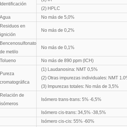
Identificación
(2) HPLC
Agua
No más de 5,0%
Residuos en
No más de 0,2%
ignición
Bencenosulfonato
No más de 0,1%
de metilo
Tolueno
No más de 890 ppm (ICH)
(1) Laudanosina: NMT 0,5%
Pureza
(2) Otras impurezas individuales: NMT 1.
cromatográfica
(3) Impurezas totales: No más de 3,5%
Relación de
Isómero trans-trans: 5% -6,5%
isómeros
Isómero cis-trans: 34,5% -38,5%
Isómero cis-cis: 55% -60%