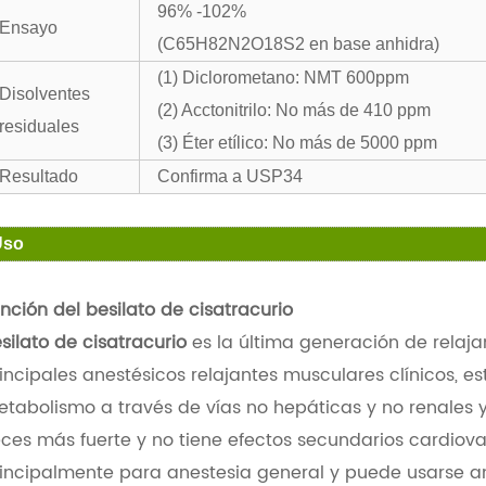
96% -102%
Ensayo
(C65H82N2O18S2 en base anhidra)
(1) Diclorometano: NMT 600ppm
Disolventes
(2) Acctonitrilo: No más de 410 ppm
residuales
(3) Éter etílico: No más de 5000 ppm
Resultado
Confirma a USP34
Uso
nción del besilato de cisatracurio
silato de cisatracurio
es la última generación de relaj
incipales anestésicos relajantes musculares clínicos, es
tabolismo a través de vías no hepáticas y no renales y 
ces más fuerte y no tiene efectos secundarios cardiovas
incipalmente para anestesia general y puede usarse a