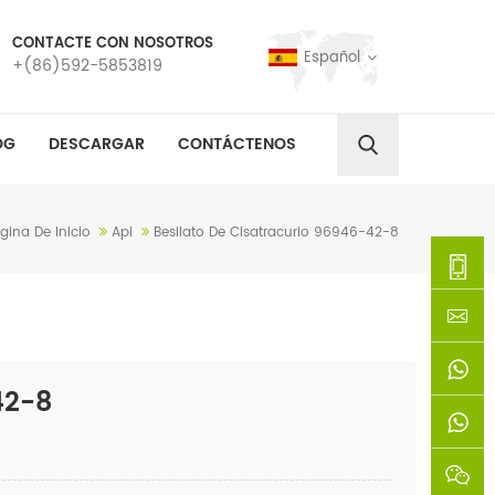
CONTACTE CON NOSOTROS
Español
+(86)592-5853819
OG
DESCARGAR
CONTÁCTENOS
gina De Inicio
Api
Besilato De Cisatracurio 96946-42-8
+
(86)592
xie@chi
42-8
5853819
sinoway
+861366
+8618659