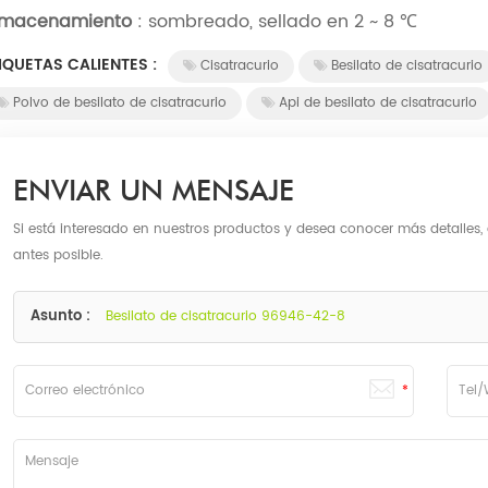
lmacenamiento
: sombreado, sellado en 2 ~ 8 ℃
IQUETAS CALIENTES :
Cisatracurio
Besilato de cisatracurio
Polvo de besilato de cisatracurio
Api de besilato de cisatracurio
ENVIAR UN MENSAJE
Si está interesado en nuestros productos y desea conocer más detalles,
antes posible.
Asunto :
Besilato de cisatracurio 96946-42-8