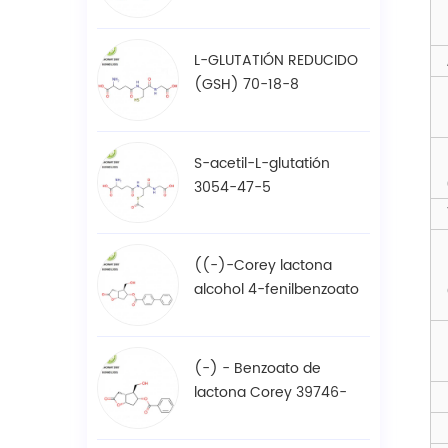
61-7
L-GLUTATIÓN REDUCIDO
(GSH) 70-18-8
S-acetil-L-glutatión
3054-47-5
((-)-Corey lactona
alcohol 4-fenilbenzoato
/ BPCOD 31752-99-5
(-) - Benzoato de
lactona Corey 39746-
00-4