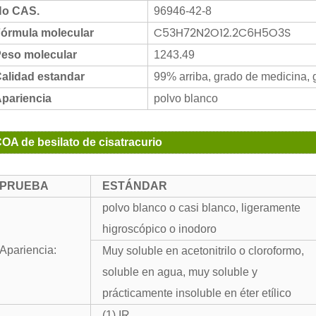
o CAS.
96946-42-8
C53H72N2O12.2C6H5O3S
órmula molecular
eso molecular
1243.49
alidad estandar
99% arriba, grado de medicina, 
pariencia
polvo blanco
OA de besilato de cisatracurio
PRUEBA
ESTÁNDAR
polvo blanco o casi blanco, ligeramente
higroscópico o inodoro
Apariencia:
Muy soluble en acetonitrilo o cloroformo,
soluble en agua, muy soluble y
prácticamente insoluble en éter etílico
(1) IR