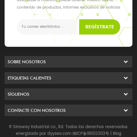
suscríbase a nosotros, puede obtener nuestro último
contenido de productos, informes exclusivos de noticias
y actualizaciones, los últimos eventos locales
REGÍSTRATE
SOBRE NOSOTROS
ETIQUETAS CALIENTES
SÍGUENOS
CONTACTE CON NOSOTROS
© Sinoway Industrial co., ltd. Todos los derechos reservados.
energizado por
dyyseo.com
闽ICP备18003303号
|
Blog