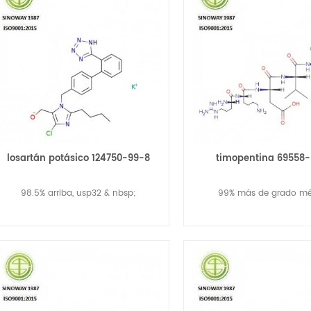
losartán potásico 124750-99-8
timopentina 69558
98.5% arriba, usp32 & nbsp;
99% más de grado m
Lee Mas
Lee Mas