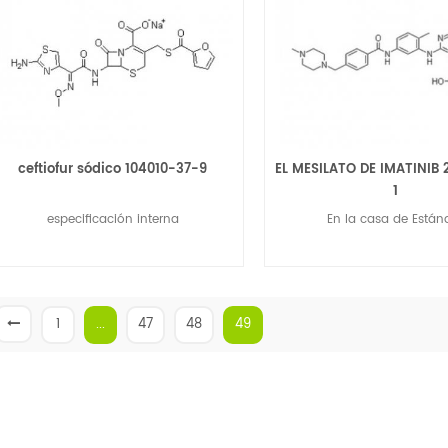
ceftiofur sódico 104010-37-9
EL MESILATO DE IMATINIB 
1
especificación interna
En la casa de Están
1
...
47
48
49
Lee Mas
Lee Mas