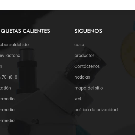
IQUETAS CALIENTES
SÍGUENOS
robenzaldehído
casa
ey lactona
productos
n
Contáctenos
 70-18-8
Noticias
tatión
mapa del sitio
ermedio
xml
ermedio
política de privacidad
ermedio