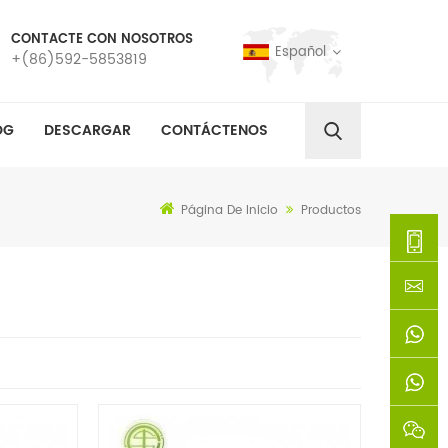
CONTACTE CON NOSOTROS
Español
+(86)592-5853819
OG
DESCARGAR
CONTÁCTENOS
Página De Inicio
Productos
+
(86)592
xie@chi
5853819
sinoway
+861366
+8618659