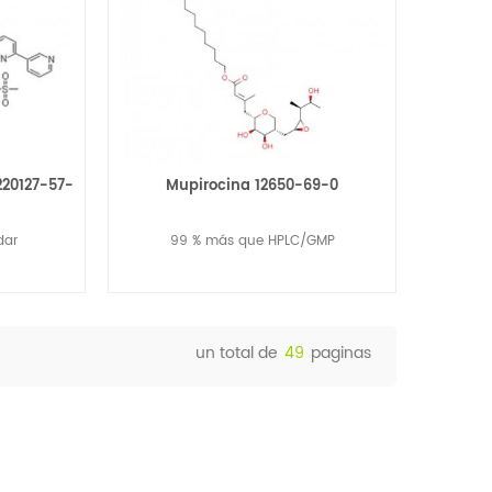
220127-57-
Mupirocina 12650-69-0
dar
99 % más que HPLC/GMP
un total de
49
paginas
Lee Mas