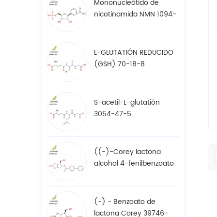
Mononucleótido de
nicotinamida NMN 1094-
61-7
L-GLUTATIÓN REDUCIDO
(GSH) 70-18-8
S-acetil-L-glutatión
3054-47-5
((-)-Corey lactona
alcohol 4-fenilbenzoato
/ BPCOD 31752-99-5
(-) - Benzoato de
lactona Corey 39746-