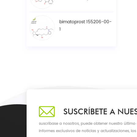
00-4
bimatoprost 155206-00-
1
SUSCRÍBETE A NUE
suscríbase a nosotros, puede obtener nuestro último
informes exclusivos de noticias y actualizaciones, los