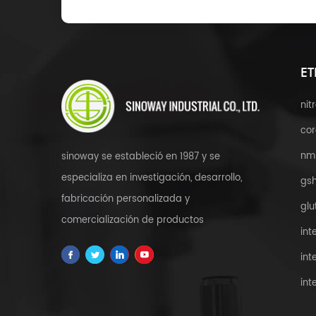
ET
nit
cor
nm
sinoway se estableció en 1987 y se
especializa en investigación, desarrollo,
gsh
fabricación personalizada y
glu
comercialización de productos
int
farmacéuticos apis, intermedios, salud y
int
salud; Complementos alimenticios,
int
materias primas cosméticas, extractos de
hierbas, archivos PDF y servicio