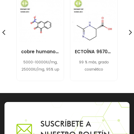
aceite de árbol de té 68647-73-4
cobre humano recombinante, superóxido de zinc dismutasa rh-cu, zn-sod 9054-89-1
ECTOÍNA 96702-03-3
5000-10000IU/mg,
99 % más, grado
25000IU/mg, 95% up
cosmético
by SDS-PAGE
analysis
SUSCRÍBETE A