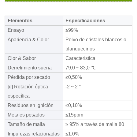
Elementos
Especificaciones
Ensayo
≥99%
Apariencia & Color
Polvo de cristales blancos o
blanquecinos
Olor & Sabor
Característica
Derretimiento suena
79,0 ~ 83,0 ℃
Pérdida por secado
≤0,50%
[α] Rotación óptica
-2 ~ 2 °
específica
Residuos en ignición
≤0,10%
Metales pesados
≤15ppm
Tamaño de malla
≥ 95% a través de malla 80
Impurezas relacionadas
≤1.0%