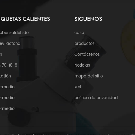
IQUETAS CALIENTES
SÍGUENOS
robenzaldehído
casa
ey lactona
productos
n
Contáctenos
 70-18-8
Noticias
tatión
mapa del sitio
ermedio
xml
ermedio
política de privacidad
ermedio