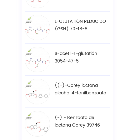
61-7
L-GLUTATIÓN REDUCIDO
(GSH) 70-18-8
S-acetil-L-glutatión
3054-47-5
((-)-Corey lactona
alcohol 4-fenilbenzoato
/ BPCOD 31752-99-5
(-) - Benzoato de
lactona Corey 39746-
00-4