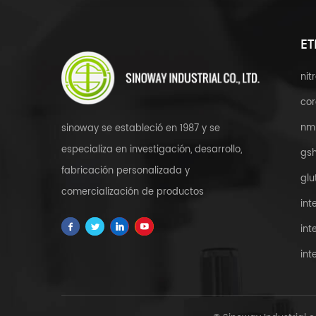
ET
nit
cor
nm
sinoway se estableció en 1987 y se
especializa en investigación, desarrollo,
gsh
fabricación personalizada y
glu
comercialización de productos
int
farmacéuticos apis, intermedios, salud y
int
salud; Complementos alimenticios,
int
materias primas cosméticas, extractos de
hierbas, archivos PDF y servicio
personalizado en todo el mundo.