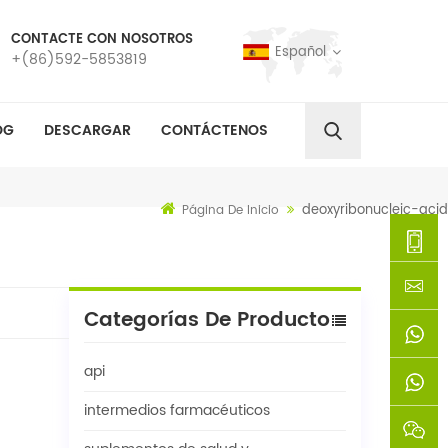
CONTACTE CON NOSOTROS
Español
+(86)592-5853819
OG
DESCARGAR
CONTÁCTENOS
deoxyribonucleic-acid
Página De Inicio
+
Categorías De Producto
(86)592
xie@chi
api
5853819
sinoway
+861366
intermedios farmacéuticos
+8618659