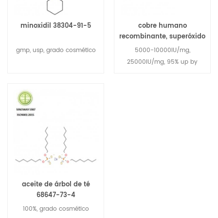
minoxidil 38304-91-5
cobre humano
recombinante, superóxido
de zinc dismutasa rh-cu,
gmp, usp, grado cosmético
5000-10000IU/mg,
zn-sod 9054-89-1
25000IU/mg, 95% up by
SDS-PAGE analysis
aceite de árbol de té
68647-73-4
100%, grado cosmético