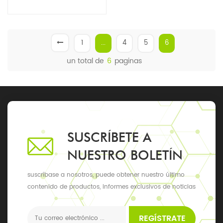
1
...
4
5
6
un total de
6
paginas
SUSCRÍBETE A
NUESTRO BOLETÍN
suscríbase a nosotros, puede obtener nuestro último
contenido de productos, informes exclusivos de noticias
y actualizaciones, los últimos eventos locales
REGÍSTRATE