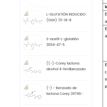
61-7
I
L-GLUTATIÓN REDUCIDO
E
(GSH) 70-18-8
a
E
a
S-acetil-L-glutatión
3054-47-5
((-)-Corey lactona
E
alcohol 4-fenilbenzoato
c
/ BPCOD 31752-99-5
o
p
(-) - Benzoato de
lactona Corey 39746-
00-4