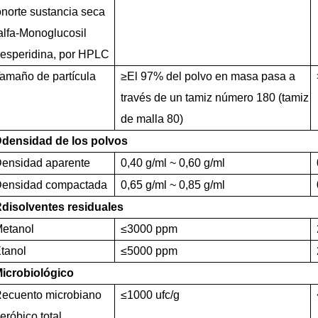
o
norte
sustancia seca
alfa
-Monoglucosil
esperidina, por HPLC
amaño de partícula
≥
El 97% del polvo en masa pasa a
través de un tamiz número 180 (tamiz
de malla 80)
D
densidad de los polvos
ensidad aparente
0,40 g/ml ~ 0,60 g/ml
ensidad compactada
0,65 g/ml ~ 0,85 g/ml
R
disolventes residuales
etanol
≤
3000 ppm
tanol
≤
5000 ppm
icrobiológico
ecuento microbiano
≤
1000 ufc/g
eróbico total