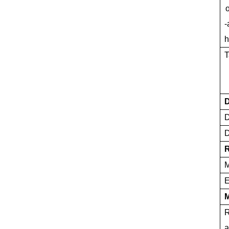
-
h
T
D
D
M
E
M
R
a