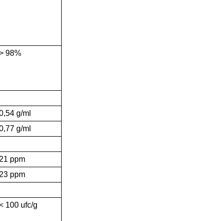
> 98%
0,54 g/ml
0,77 g/ml
21 ppm
23 ppm
< 100 ufc/g