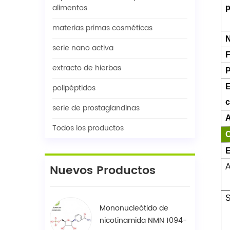
alimentos
p
materias primas cosméticas
N
serie nano activa
F
extracto de hierbas
P
polipéptidos
E
c
serie de prostaglandinas
A
Todos los productos
C
E
Nuevos Productos
A
S
Mononucleótido de
nicotinamida NMN 1094-