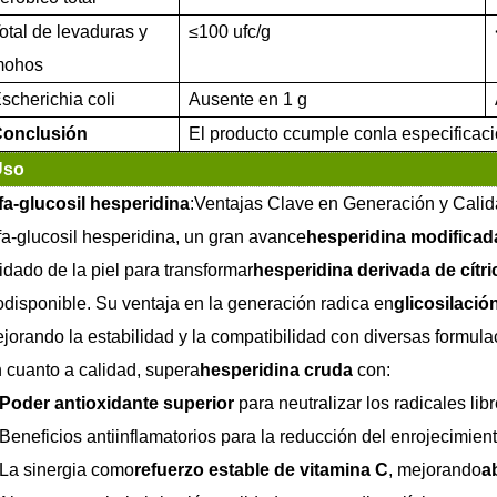
otal de levaduras y
≤
100 ufc/g
mohos
scherichia coli
Ausente en 1 g
onclusión
El producto c
cumple con
la especificac
Uso
fa-glucosil hesperidina
:Ventajas Clave en Generación y Cali
fa-glucosil hesperidina, un gran avance
hesperidina modificad
idado de la piel para transformar
hesperidina derivada de cítri
odisponible. Su ventaja en la generación radica en
glicosilació
jorando la estabilidad y la compatibilidad con diversas formula
 cuanto a calidad, supera
hesperidina cruda
con:
Poder antioxidante superior
para neutralizar los radicales li
Beneficios antiinflamatorios para la reducción del enrojecimient
La sinergia como
refuerzo estable de vitamina C
, mejorando
a