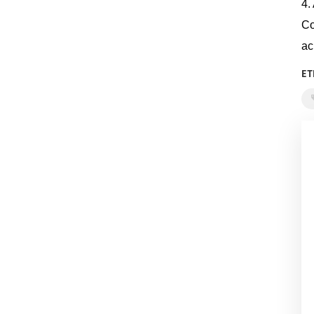
4.
Co
ac
ET