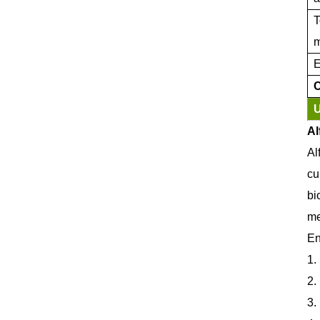
T
E
C
Al
Al
cu
bi
me
En
1.
2.
3.