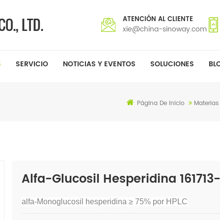
ATENCIÓN AL CLIENTE
xie@china-sinoway.com
S
SERVICIO
NOTICIAS Y EVENTOS
SOLUCIONES
BL
Página De Inicio
Materias
Alfa-Glucosil Hesperidina 161713
alfa
-Monoglucosil hesperidina
≥
75% por HPLC