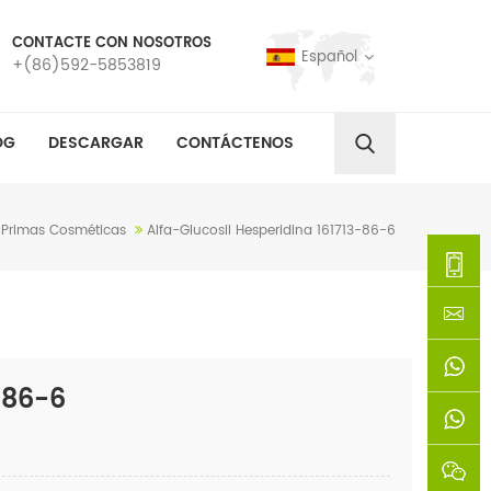
CONTACTE CON NOSOTROS
Español
+(86)592-5853819
OG
DESCARGAR
CONTÁCTENOS
 Primas Cosméticas
Alfa-Glucosil Hesperidina 161713-86-6
+
(86)592
xie@chi
-86-6
5853819
sinoway
+861366
+8618659