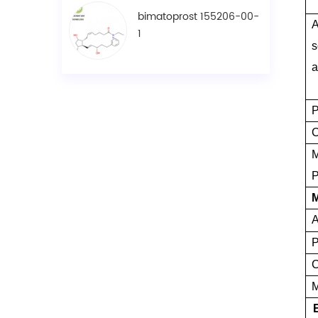
bimatoprost 155206-00-
A
1
s
a
P
C
M
M
A
P
C
M