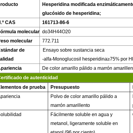
roducto
Hesperidina modificada enzimáticament
glucósido de hesperidina;
.º CAS
161713-86-6
órmula molecular
do
34H44O20
eso molecular
772.711
stándar de
Ensayo sobre sustancia seca
alidad
-
alfa
-Monoglucosil hesperidina
≥
75% por 
pariencia
De color amarillo pálido a marrón amarillen
ertificado de autenticidad
lementos de prueba
Presupuesto
pariencia
Polvo de color amarillo pálido a
marrón amarillento
olubilidad
Fácilmente soluble en agua y
metanol, ligeramente soluble en
etanol (96 por ciento).