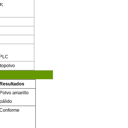
e;
HPLC
to
polvo
Resultados
Polvo amarillo
pálido
Conforme