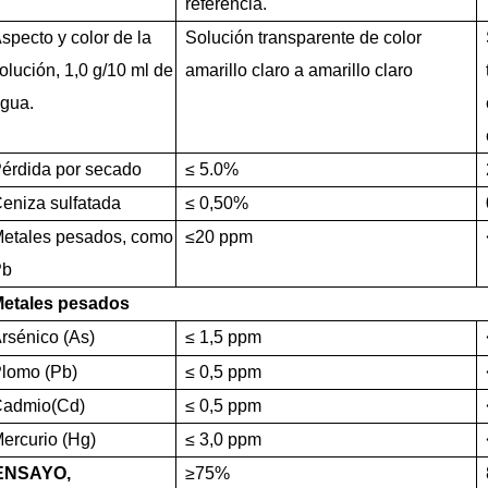
referencia.
specto y color de la
Solución transparente de color
olución, 1,0 g/10 ml de
amarillo claro a amarillo claro
gua.
érdida por secado
≤
5.0%
eniza sulfatada
≤
0,50%
etales pesados, como
≤
20 ppm
Pb
etales pesados
rsénico (As)
≤
1,5 ppm
lomo (Pb)
≤
0,5 ppm
admio
(Cd)
≤
0,5 ppm
ercurio (Hg)
≤
3,0 ppm
ENSAYO,
≥
75%