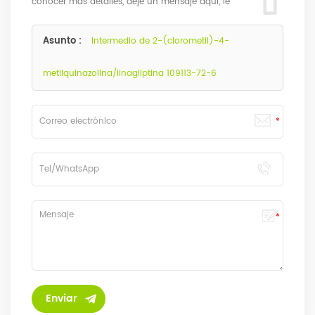
conocer más detalles, deje un mensaje aquí, le
responderemos lo antes posible.
Asunto :
Intermedio de 2-(clorometil)-4-
metilquinazolina/linagliptina 109113-72-6