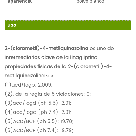
apariencia
polvo blanco
uso
2-(clorometil)-4-metilquinazolina
es uno de
intermediarios clave de la linagliptina.
propiedades físicas de la 2-(clorometil)-4-
metilquinazolina
son:
(1)acd/logp: 2.009;
(2). de la regla de 5 violaciones: 0;
(3)acd/logd (ph 5.5): 2.01;
(4)acd/logd (ph 7.4): 2.01;
(5)ACD/BCF (ph 5.5): 19.78;
(6)ACD/BCF (ph 7.4): 19.79;