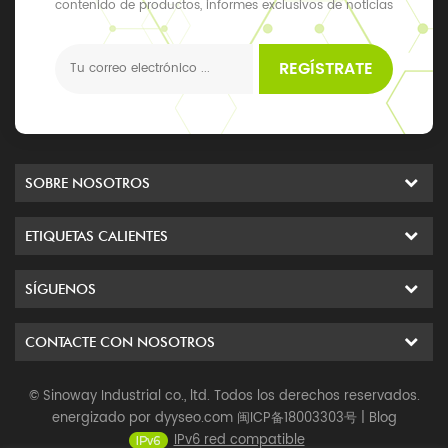
contenido de productos, informes exclusivos de noticias
y actualizaciones, los últimos eventos locales
REGÍSTRATE
SOBRE NOSOTROS
ETIQUETAS CALIENTES
SÍGUENOS
CONTACTE CON NOSOTROS
© Sinoway Industrial co., ltd. Todos los derechos reservados.
energizado por
dyyseo.com
闽ICP备18003303号
|
Blog
IPv6 red compatible