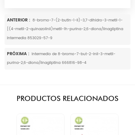
ANTERIOR :
8-bromo-7-(2-butin-1-il)-3,7-dihidro-3-metil-1-
[(4-metil-2-quinazolinil)metil-1h-purina-2,6-diona/linagliptina
intermedia 853029-57-9
PRÓXIMA :
Intermedio de 8-bromo-7-but-2-inil-3-metil-
purina-2,6-diona/linagliptina 666816-98-4
PRODUCTOS RELACIONADOS