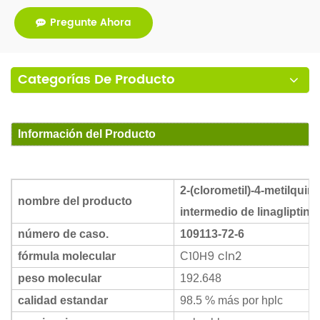
Pregunte Ahora
Categorías De Producto
Información del Producto
2-(clorometil)-4-metilquin
nombre del producto
intermedio de linagliptina
número de caso.
109113-72-6
10
H
9
cln
2
fórmula molecular
C
peso molecular
192.648
calidad estandar
98.5 % más por hplc