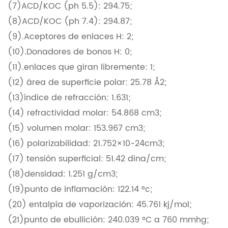
(7)ACD/KOC (ph 5.5): 294.75;
(8)ACD/KOC (ph 7.4): 294.87;
(9).Aceptores de enlaces H: 2;
(10).Donadores de bonos H: 0;
(11).enlaces que giran libremente: 1;
(12) área de superficie polar: 25.78 Å2;
(13)índice de refracción: 1.631;
(14) refractividad molar: 54.868 cm3;
(15) volumen molar: 153.967 cm3;
(16) polarizabilidad: 21.752×10-24cm3;
(17) tensión superficial: 51.42 dina/cm;
(18)densidad: 1.251 g/cm3;
(19)punto de inflamación: 122.14 °c;
(20) entalpía de vaporización: 45.761 kj/mol;
(21)punto de ebullición: 240.039 °C a 760 mmhg;